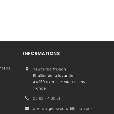
INFORMATIONS
nelles
newcurediffusion
19 allée de la lavande
44250 SAINT BREVIN LES PINS
France
06 62 44 00 21
contact@newcurediffusion.com