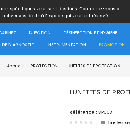
tarifs spécifiques vous sont destinés. Contactez-nous à
ctiver vos droits à l'espace qui vous est réservé.
CABINET
INJECTION
DÉSINFECTION ET HYGIENE
L DE DIAGNOSTIC
INSTRUMENTATION
PROMOTION
Accueil
PROTECTION
LUNETTES DE PROTECTION
LUNETTES DE PRO
Référence :
SP0031
Lire les av
