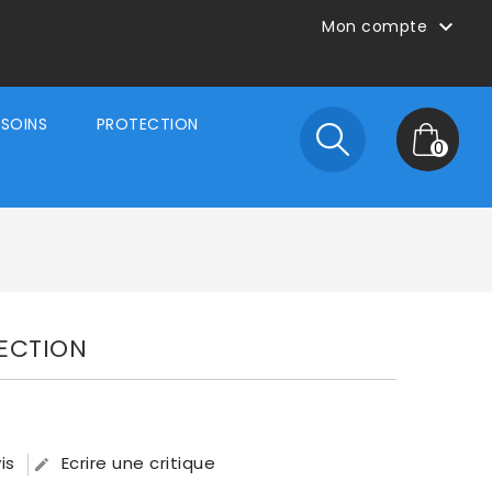

Mon compte
SOINS
PROTECTION
0
TECTION
is
Ecrire une critique
