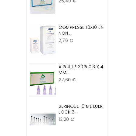
Prix
26,40 €
COMPRESSE 10X10 EN
NON...
Prix
2,76 €
AIGUILLE 30G 0.3 X 4
MM...
Prix
27,60 €
SERINGUE 10 ML LUER
LOCK 3...
Prix
13,20 €