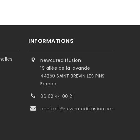
INFORMATIONS
nelles
newcurediffusion
19 allée de la lavande
44250 SAINT BREVIN LES PINS
France
06 62 44 00 21
contact@newcurediffusion.com