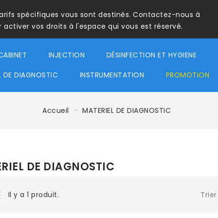
tarifs spécifiques vous sont destinés. Contactez-nous à
ctiver vos droits à l'espace qui vous est réservé.
CABINET
INJECTION
DÉSINFECTION ET HYGIENE
L DE DIAGNOSTIC
INSTRUMENTATION
PROMOTION
Accueil
MATERIEL DE DIAGNOSTIC
RIEL DE DIAGNOSTIC
Trier
Il y a 1 produit.