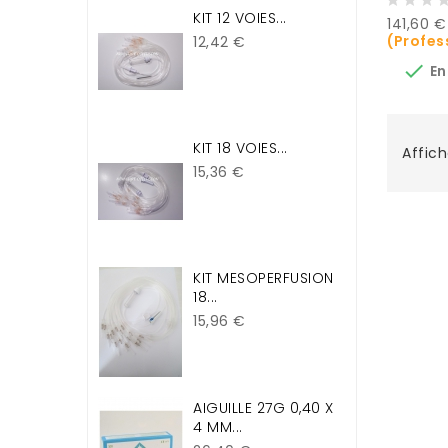
KIT 12 VOIES...
Prix
141,60 
Prix
(Profes
12,42 €

En
KIT 18 VOIES...
Affich
Prix
15,36 €
KIT MESOPERFUSION
18...
Prix
15,96 €
AIGUILLE 27G 0,40 X
4 MM...