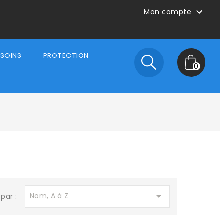

Mon compte
SOINS
PROTECTION
0

Nom, A à Z
 par :