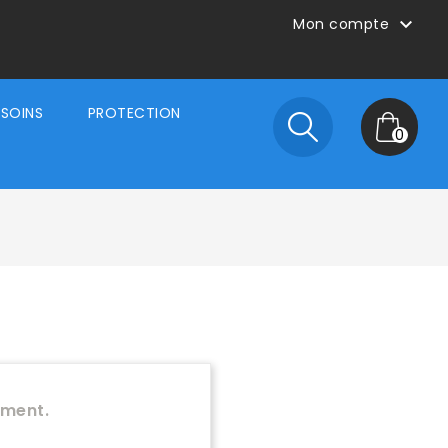

Mon compte
SOINS
PROTECTION
0
ément.