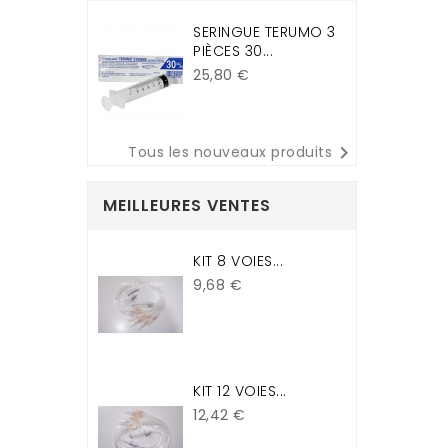
SERINGUE TERUMO 3
PIÈCES 30...
Prix
25,80 €

Tous les nouveaux produits
MEILLEURES VENTES
KIT 8 VOIES...
Prix
9,68 €
KIT 12 VOIES...
Prix
12,42 €