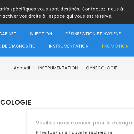
tarifs spécifiques vous sont destinés. Contactez-nous à
ctiver vos droits à l'espace qui vous est réservé.
CABINET
INJECTION
DÉSINFECTION ET HYGIENE
L DE DIAGNOSTIC
INSTRUMENTATION
PROMOTION
Accueil
INSTRUMENTATION
GYNECOLOGIE
COLOGIE
Veuillez nous excuser pour le désagr
Effectuez une nouvelle recherche