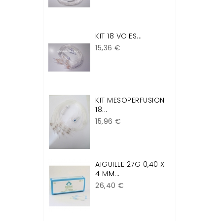
KIT 18 VOIES...
Prix
15,36 €
KIT MESOPERFUSION
18...
Prix
15,96 €
AIGUILLE 27G 0,40 X
4 MM...
Prix
26,40 €