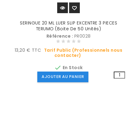
SERINGUE 20 ML LUER SLIP EXCENTRE 3 PIECES
TERUMO (Boite De 50 Unités)
Référence :
PR0028
Prix
13,20 € TTC
Tarif Public (Professionnels nous
contacter)

En Stock
AJOUTER AU PANIER