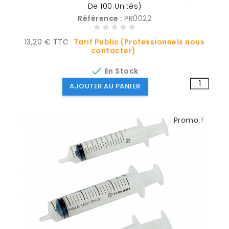
De 100 Unités)
Référence :
PR0022
Prix
13,20 € TTC
Tarif Public (Professionnels nous
contacter)

En Stock
AJOUTER AU PANIER
Promo !