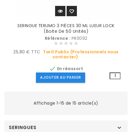
SERINGUE TERUMO 3 PIÈCES 30 ML LUEUR LOCK
(Boite De 50 Unités)
Référence :
PR0092
Prix
25,80 € TTC
Tarif Public (Professionnels nous
contacter)

En réassort
AJOUTER AU PANIER
Affichage 1-15 de 15 article(s)
SERINGUES
