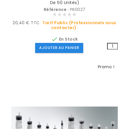
De 50 Unités)
Référence :
PR0027
Prix
20,40 € TTC
Tarif Public (Professionnels nous
contacter)

En Stock
AJOUTER AU PANIER
Promo !