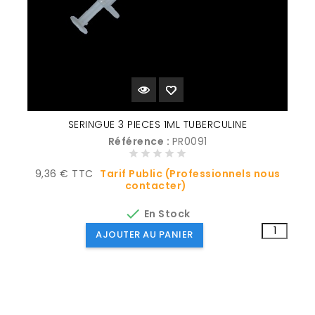
SERINGUE 3 PIECES 1ML TUBERCULINE
Référence :
PR0091
Prix
9,36 € TTC
Tarif Public (Professionnels nous
contacter)

En Stock
AJOUTER AU PANIER