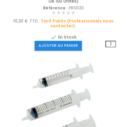
De 100 Unités)
Référence :
PR0030
Prix
10,20 € TTC
Tarif Public (Professionnels nous
contacter)

En Stock
AJOUTER AU PANIER