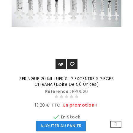
SERINGUE 20 ML LUER SLIP EXCENTRE 3 PIECES
CHIRANA (Boite De 50 Unités)
Référence :
PR0026
Prix
13,20 € TTC
En promotion !

En Stock
AJOUTER AU PANIER