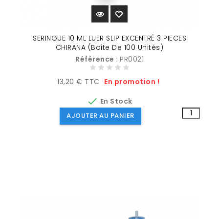
SERINGUE 10 ML LUER SLIP EXCENTRÉ 3 PIECES
CHIRANA (boite De 100 Unités)
Référence :
PR0021
Prix
13,20 € TTC
En promotion !

En Stock
AJOUTER AU PANIER