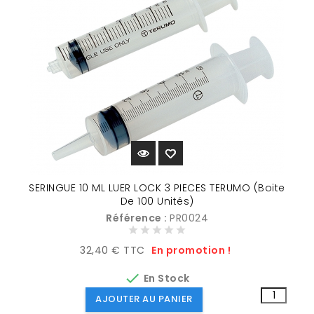
SERINGUE 10 ML LUER LOCK 3 PIECES TERUMO (Boite
De 100 Unités)
Référence :
PR0024
Prix
32,40 € TTC
En promotion !

En Stock
AJOUTER AU PANIER