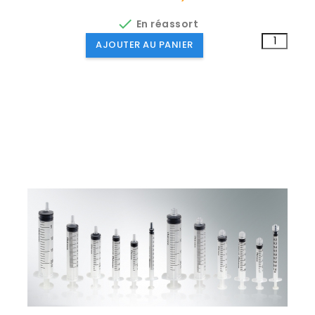

En réassort
AJOUTER AU PANIER