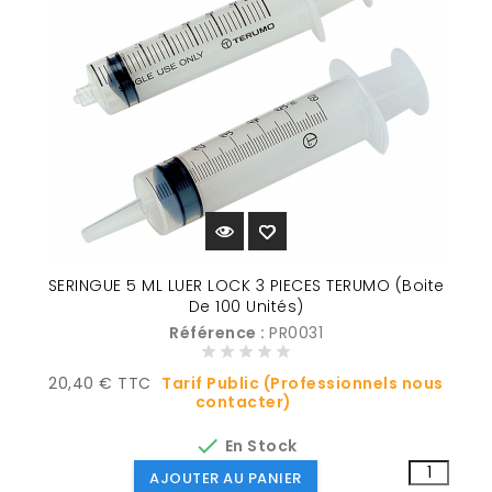
SERINGUE 5 ML LUER LOCK 3 PIECES TERUMO (Boite
De 100 Unités)
Référence :
PR0031
Prix
20,40 € TTC
Tarif Public (Professionnels nous
contacter)

En Stock
AJOUTER AU PANIER