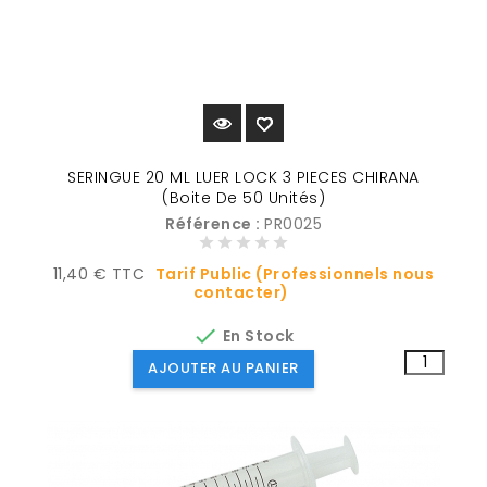
SERINGUE 20 ML LUER LOCK 3 PIECES CHIRANA
(Boite De 50 Unités)
Référence :
PR0025
Prix
11,40 € TTC
Tarif Public (Professionnels nous
contacter)

En Stock
AJOUTER AU PANIER