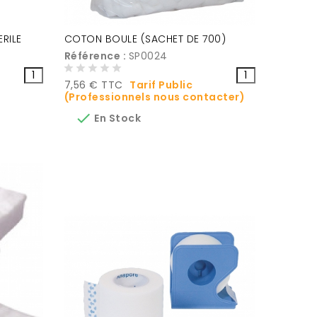
RILE
COTON BOULE (SACHET DE 700)
Référence :
SP0024
Prix
7,56 € TTC
Tarif Public
(Professionnels nous contacter)

En Stock