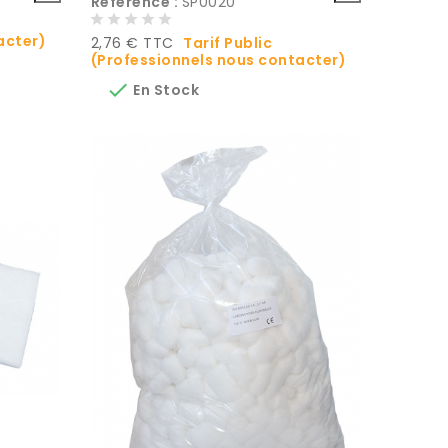
Référence :
SP0020
acter)
Prix
2,76 € TTC
Tarif Public
(Professionnels nous contacter)

En Stock