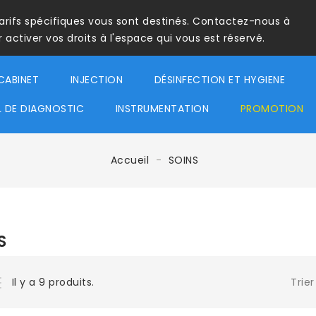
tarifs spécifiques vous sont destinés. Contactez-nous à
ctiver vos droits à l'espace qui vous est réservé.
CABINET
INJECTION
DÉSINFECTION ET HYGIENE
L DE DIAGNOSTIC
INSTRUMENTATION
PROMOTION
Accueil
SOINS
S
Trier
Il y a 9 produits.