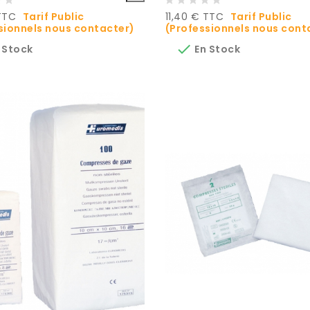
Prix
TTC
Tarif Public
11,40 € TTC
Tarif Public
sionnels nous contacter)
(Professionnels nous cont

 Stock
En Stock