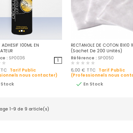
 ADHESIF 100ML EN
RECTANGLE DE COTON 8X10 
SATEUR
(Sachet De 200 Unités)
ce :
SP0036
Référence :
SP0050
Prix
TTC
Tarif Public
6,00 € TTC
Tarif Public
sionnels nous contacter)
(Professionnels nous cont

 Stock
En Stock
age 1-9 de 9 article(s)