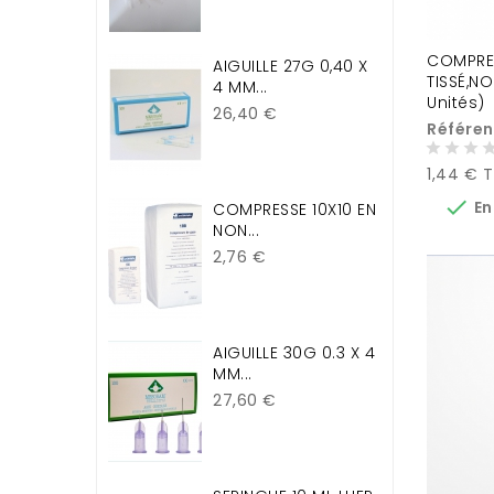
COMPRES
AIGUILLE 27G 0,40 X
TISSÉ,NO
4 MM...
Unités)
Prix
26,40 €
Référen
Prix
1,44 € 

En
COMPRESSE 10X10 EN
NON...
Prix
2,76 €
AIGUILLE 30G 0.3 X 4
MM...
Prix
27,60 €