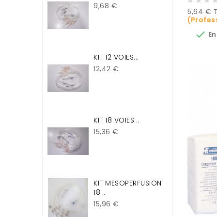
Prix
9,68 €
Prix
5,64 € 
(Profes

En
KIT 12 VOIES...
Prix
12,42 €
KIT 18 VOIES...
Prix
15,36 €
KIT MESOPERFUSION
18...
Prix
15,96 €