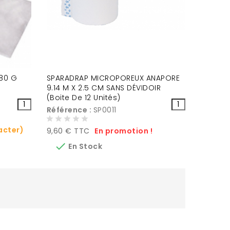
180 G
SPARADRAP MICROPOREUX ANAPORE
9.14 M X 2.5 CM SANS DÉVIDOIR
(Boite De 12 Unités)
Référence :
SP0011
acter)
Prix
9,60 € TTC
En promotion !

En Stock