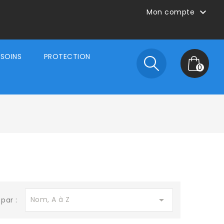

Mon compte
SOINS
PROTECTION
0

Nom, A à Z
 par :