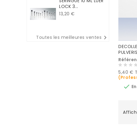
SERINGUE 10 ML LUER
LOCK 3...
Prix
13,20 €

Toutes les meilleures ventes
DECOLLE
PULVERI
Référen
Prix
5,40 € 
(Profes

En
Affich