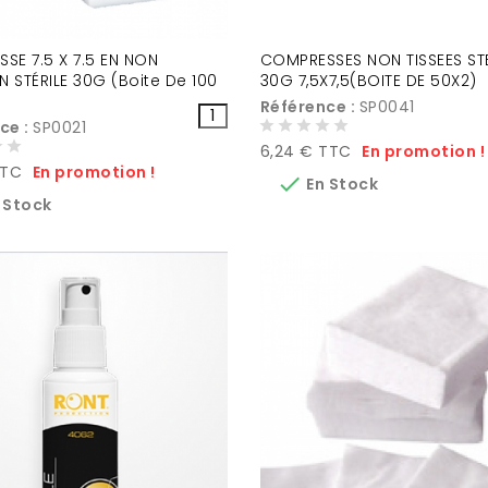
SE 7.5 X 7.5 EN NON
COMPRESSES NON TISSEES STE
N STÉRILE 30G (Boite De 100
30G 7,5X7,5(BOITE DE 50X2)
Référence :
SP0041
ce :
SP0021
Prix
6,24 € TTC
En promotion !
TTC
En promotion !

En Stock
 Stock