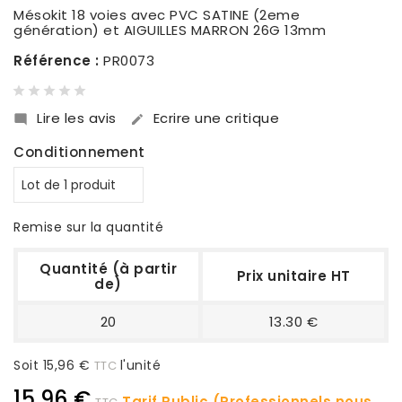
Mésokit 18 voies avec PVC SATINE (2eme
génération) et AIGUILLES MARRON 26G 13mm
Référence :
PR0073
Lire les avis
Ecrire une critique


Conditionnement
Remise sur la quantité
Quantité (à partir
Prix unitaire HT
de)
20
13.30 €
Soit 15,96 €
l'unité
TTC
15,96 €
Tarif Public (Professionnels nous