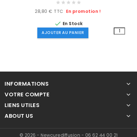
28,80 € TTC
En promotion !

En Stock
AJOUTER AU PANIER
INFORMATIONS

VOTRE COMPTE

LIENS UTILES

ABOUT US

© 2026 - Newcurediffusion - 06 62 44 00 21