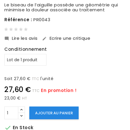
Le biseau de l’aiguille possède une géométrie qui
minimise la douleur associée au traitement
Référence :
PR0043
Lire les avis
Ecrire une critique


Conditionnement
Soit 27,60 €
l'unité
TTC
27,60 €
En promotion !
TTC
23,00 €
HT
AJOUTER AU PANIER

En Stock